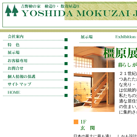
２１世紀
つあたた
な光り・
は伝統的
私たちの
適な居住
の住まい
に集約さ
日本の風土に最も適し、しかも設計